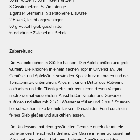
50ml Rotwein , 50 ml roter Portwein
3 Gewürznelken, ½ Zimtstange
1 ganzer Sternanis, 5 zerstoßene Eiswürfel
2 Eiweiß, leicht angeschlagen
50 g Rotkohl grob geschnitten
½ gebräunte Zwiebel mit Schale
Zubereitung
Die Hasenknochen in Stücke hacken. Den Apfel schälen und grob
würfeln. Die Knochen in einem flachen Topf in Olivenöl an. Die
Gemüse- und Apfelwürfel sowie den Speck kurz mitbraten und das
Tomatenmark unterrühren. Alles mit einem Drittel des Rotweins
ablöschen und die Flüssigkeit stark reduzieren diesen Vorgang
noch zweimal wiederholen. Anschließen Kräuter und Gewürze
zufügen und alles mit 2,1/2 l Wasser auffüllen und 2 bis 3 Stunden
bei schwacher Hitze köcheln lassen. Danach den Fond durch ein
feines Sieb gießen und auskühlen lassen.
Die Rinderwade mit dem gewürfelten Gemüse durch die mittele
Scheibe des Fleischwolfs drehen. Die Masse in einer Schüssel mit
Zitrussaft und schale, Rot- und Portwein, Gewürzen und dem