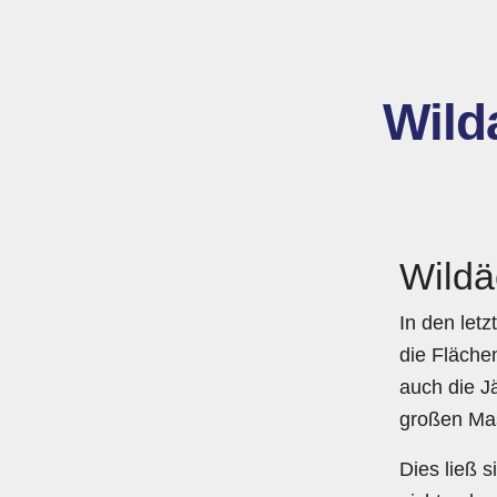
Wild
Wildä
In den let
die Flächen
auch die J
großen Mas
Dies ließ s