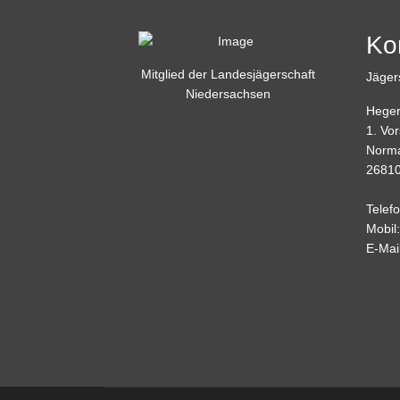
Ko
Mitglied der Landesjägerschaft
Jäger
Niedersachsen
Heger
1. Vo
Norma
26810
Telef
Mobil
E-Mai