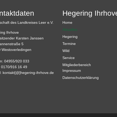
ntaktdaten
Hegering Ihrhov
schaft des Landkreises Leer e.V.
Home
Aktuelles
ing Ihrhove
Hegering
rsitzender Karsten Janssen
Termine
nnenstraße 5
 Westoverledingen
Wild
Service
on: 04955/920 033
Mitgliederbereich
: 0170/916 16 49
Impressum
l:
kontakt[@]hegering-ihrhove.de
Datenschutzerklärung