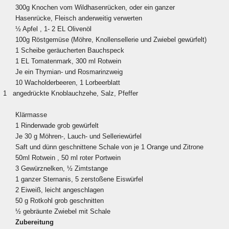
300g Knochen vom Wildhasenrücken, oder ein ganzer
Hasenrücke, Fleisch anderweitig verwerten
½ Apfel , 1- 2 EL Olivenöl
100g Röstgemüse (Möhre, Knollensellerie und Zwiebel gewürfelt)
1 Scheibe geräucherten Bauchspeck
1 EL Tomatenmark, 300 ml Rotwein
Je ein Thymian- und Rosmarinzweig
10 Wacholderbeeren, 1 Lorbeerblatt
1
angedrückte Knoblauchzehe, Salz, Pfeffer
Klärmasse
1 Rinderwade grob gewürfelt
Je 30 g Möhren-, Lauch- und Selleriewürfel
Saft und dünn geschnittene Schale von je 1 Orange und Zitrone
50ml Rotwein , 50 ml roter Portwein
3 Gewürznelken, ½ Zimtstange
1 ganzer Sternanis, 5 zerstoßene Eiswürfel
2 Eiweiß, leicht angeschlagen
50 g Rotkohl grob geschnitten
½ gebräunte Zwiebel mit Schale
Zubereitung